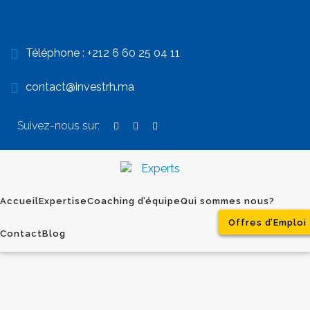
Téléphone :
+212 6 60 25 04 11
contact@investrh.ma
Suivez-nous sur:
Accueil
Expertise
Coaching d’équipe
Qui sommes nous?
Offres d’Emploi
Contact
Blog