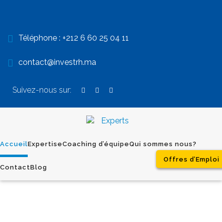
Téléphone :
+212 6 60 25 04 11
contact@investrh.ma
Suivez-nous sur:
Accueil
Expertise
Coaching d’équipe
Qui sommes nous?
Offres d’Emploi
Contact
Blog